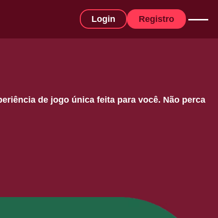
Login
Registro
riência de jogo única feita para você. Não perca