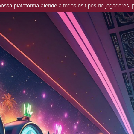
ossa plataforma atende a todos os tipos de jogadores, 