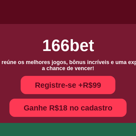
166bet
 reúne os melhores jogos, bônus incríveis e uma expe
a chance de vencer!
Registre-se +R$99
Ganhe R$18 no cadastro